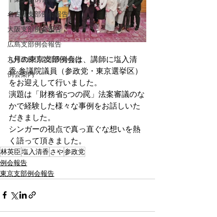
名古屋支部例会報告
大阪支部例会報告
広島支部例会報告
5月の東京支部例会は、講師に塩入清
九州政経倶楽部例会報告
香 参議院議員（参政党・東京選挙区）
例会案内
をお迎えして行いました。
演題は「財務省5つの罠」法案審議のな
かで経験した様々な事例をお話しいた
だきました。
シンガーの視点で真っ直ぐな想いを熱
く語って頂きました。
林英臣
塩入清香
さや
参政党
例会報告
東京支部例会報告