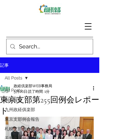
記事
All Posts
政経倶楽部WEB事務局
All Posts
5月26日
読了時間: 1分
東京支部第255回例会レポー
例会報告
ト
九州政経俱楽部
東京支部例会報告
札幌支部例会報告
千葉支部例会報告