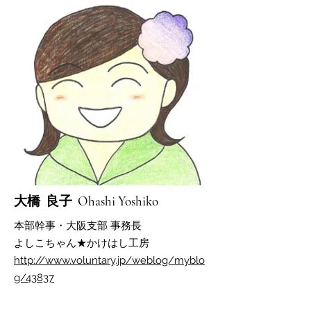
​大橋 良子 Ohashi Yoshiko
本部幹事・大阪支部 事務長
よしこちゃん★かけはし工房​​
http://www.voluntary.jp/weblog/myblo
g/43837