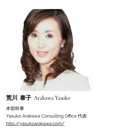
​荒川 泰子 Arakawa Yasuko
本部幹事
Yasuko Arakawa Consulting Office 代表
http://yasukoarakawa.com/