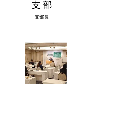
​支 部
​支部長
東京支部
​谷口郁子支部長
東京支部では、国会議員を中心に、ジ
ャーナリスト、文化人など著名なゲス