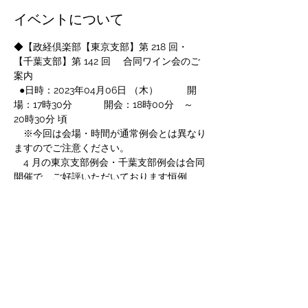
イベントについて
◆【政経倶楽部【東京支部】第 218 回・
【千葉支部】第 142 回 　合同ワイン会のご
案内 
  ●日時：2023年04月06日 （木）　　　開
場：17時30分 　　　開会：18時00分　～　
20時30分 頃
　※今回は会場・時間が通常例会とは異なり
ますのでご注意ください。
　4 月の東京支部例会・千葉支部例会は合同
開催で、ご好評いただいております恒例
の、 ワイン会式例会（夜）を行います。
会場は、南青山の一軒家イタリアンレストラ
ン「エトゥルスキ」です。店名の由来
は、“エトルリア人の丘”。エトルリア人は、
ローマ帝国全盛よりはるか昔、イタリア初の
高度な都市文明を花開かせた民族で、そのエ
トルリア文明の地、トスカーナ出身のシェフ
による生粋のトスカーナ料理の神髄とワイン
の数々をお楽しみいただけます。