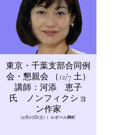
東京・千葉支部合同例
会・懇親会 （12/7 土）
講師：河添 恵子
氏 ノンフィクショ
ン作家
12月07日(土)
  |  
ルポール麴町