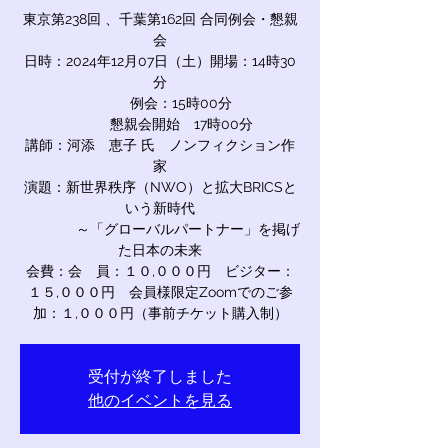
東京第238回 、千葉第162回 合同例会・懇親
会
日時：2024年12月07日（土）開場：14時30
分
例会：15時00分
懇親会開始 17時00分
講師：河添 恵子 氏 ノンフィクション作
家
演題：新世界秩序（NWO）と拡大BRICSと
いう新時代
～「グローバルパートナー」を掲げ
た日本の未来
会費：会 員：１０,０００円 ビジター：
１５,０００円 会員様限定Zoomでのご参
加：１,０００円（事前チケット購入制）
受付が終了しました
他のイベントを見る