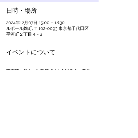
日時・場所
2024年12月07日 15:00 – 18:30
ルポール麴町, 〒102-0093 東京都千代田区
平河町２丁目４−３
イベントについて
東京第238回 、千葉第162回 合同例会・懇親
会 
日時：2024年12月07日（土）開場：14時30
分
　　　例会：15時00分
　　　懇親会開始　17時00分
講師：河添　恵子 氏　ノンフィクション作
家
演題：新世界秩序（NWO）と拡大BRICSと
いう新時代