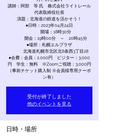
講師：阿部 等 氏 株式会社ライトレール
代表取締役社長
演題：北海道の鉄道を活かそう！
●日時：2023年04月24日
開場：18時30分
開会：19時00分 ～ 20時45分
●場所：札幌エルプラザ
北海道札幌市北区北8条西3丁目28
●会費：会員：2,000円 ビジター：3,000
円 学生：無料 ※Zoomご視聴：3,000円
（事前チケット購入制 ※会員様専用クーポ
ン有）
受付が終了しました
他のイベントを見る
日時・場所