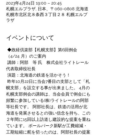
2023年4月24日 19:00 – 20:45
札幌エルプラザ, 日本、〒060-0808 北海道
札幌市北区北８条西３丁目２８ 札幌エルプ
ラザ
イベントについて
 ◆政経倶楽部【札幌支部】第6回例会
（4/24 月）のご案内  
 講師：阿部　等 氏　株式会社ライトレール 
代表取締役社長 
 演題：北海道の鉄道を活かそう！   
 昨年10月22日に当会7番目の支部として「札
幌支部」を設立する事が出来ました。 4月の
札幌支部例会の講師は、当会会員で例会にも
頻繁に参加している(株)ライトレールの阿部
等社長です。 阿部社長は、鉄道の活用が北
海道を発展させるとの強い信念を持ち、この
２年間に15回以上訪道し建設的な提案を重ね
ています。 ボールパーク新駅が工費縮減・
工期短縮に舵を切ったのは、阿部社長の提案