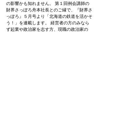
の影響かも知れません。 第１回例会講師の
財界さっぽろ舟本社長とのご縁で、『財界さ
っぽろ』５月号より「北海道の鉄道を活かそ
う！」を連載します。 経営者の方のみなら
ず起業や政治家を志す方、現職の政治家の
方、学生の方、ジャンルは問いませんので是
非、多くの皆様のご参加をお待ちしておりま
す。    
【阿部　等 氏 プロフィール】  昭和36年生
れ、東京大学 工学部 都市工学科卒、同大学
院 修士修了。 ＪＲ東日本に第１期生として
入社し鉄道の実務と研究開発の経験を重ね
た。 平成17年に退社して交通コンサル会社
の(株)ライトレールを創業。 各所から調査・
セミナー企画等を受託、鉄道に関して講演・
メディア解説。 大泉支部長とのYouTube対
談「北海道の鉄道を活かそう！」シリーズが
好評。 
https://youtu.be/CblVf0biMzY
 鉄道
経営者となり鉄道イノベーションを実現する
ことを目指している。   
 【Zoomご視聴について】  ・事前チケット