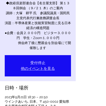
◆政経倶楽部連合会【名古屋支部】 第１３
８回例会 （９/２１ 木）のご案内
講師：大塚 耕平 氏 参議院議員・国民民
主党代表代行兼政務調査会長
演題：半導体産業と技能実習制度に見る日本
経済の構造問題
●会費：会員２,０００円 ビジター３,０００
円 学生・Zoom１,０００円
例会終了後に懇親会を別会場にて開
催致します
受付停止
他のイベントを見る
日時・場所
2023年9月21日 18:30 – 20:50
ウインクあいち, 日本、〒450-0002 愛知県