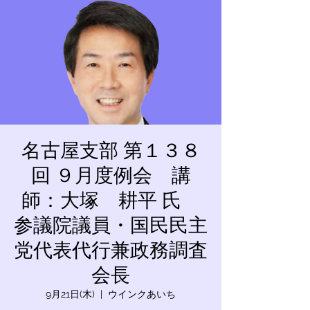
名古屋支部 第１３８
回 ９月度例会 講
師：大塚 耕平 氏
参議院議員・国民民主
党代表代行兼政務調査
会長
9月21日(木)
  |  
ウインクあいち