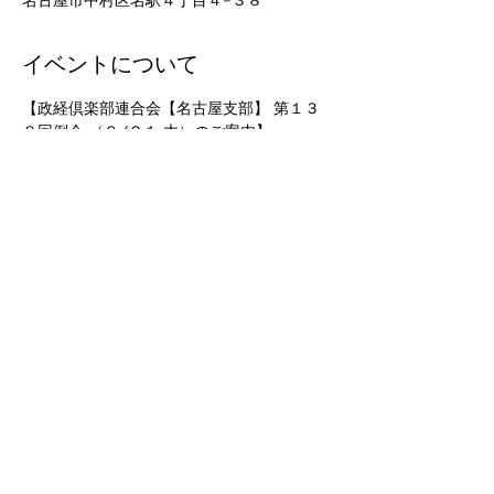
名古屋市中村区名駅４丁目４−３８
イベントについて
【政経倶楽部連合会【名古屋支部】 第１３
８回例会 （９/２１ 木）のご案内】 
 日時：２０２３年０９月２１日 　　　
　　　　開場：１８時００分 　　　開会：
１８時３０分　～　２０時４５分  
講師：大塚　耕平 氏　参議院議員・国民民
主党代表代行兼政務調査会長
演題：半導体産業と技能実習制度に見る日本
経済の構造問題
さらに表示
このイベントをシェア