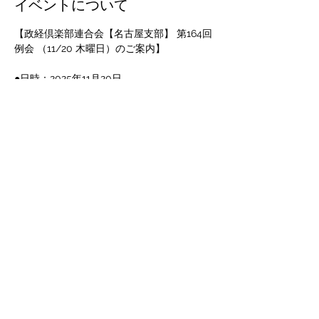
イベントについて
【政経倶楽部連合会【名古屋支部】 第164回
例会 （11/20 木曜日）のご案内】
●日時：2025年11月20日
　　　開場：18時00分
　　　開会：18時30分　～　20時45分
講師：中井　敏晴 氏　大阪大学大学院 招聘
教授
演題：本邦における疫病流行史の連続性とそ
の視点
さらに表示
このイベントをシェア