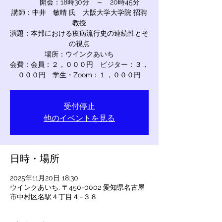
開会：18時30分 ～ 20時45分
講師：中井 敏晴 氏 大阪大学大学院 招聘
教授
演題：本邦における疫病流行史の連続性とそ
の視点
場所：ウインクあいち
会費：会員：２，０００円 ビジター：３，
０００円 学生・Zoom：１，０００円
受付停止
他のイベントを見る
日時・場所
2025年11月20日 18:30
ウインクあいち, 〒450-0002 愛知県名古屋
市中村区名駅４丁目４−３８