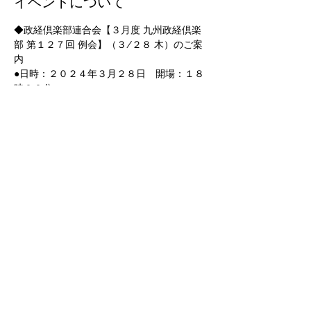
イベントについて
◆政経倶楽部連合会【３月度 九州政経倶楽
部 第１２７回 例会】（３/２８ 木）のご案
内 
●日時：２０２４年３月２８日　開場：１８
時００分 
　　　　　　　　　　　　　　   開会：１８
時３０分　～　２０時００分
【講　師】 橋田　和義 氏　福岡市議会議員
【演　題】社会課題解決に向けた取組みにつ
いて
九州政経倶楽部３月度例会は、福岡市議会議
員橋田和義様を講師にお招きして上記のテー
マで
さらに表示
このイベントをシェア