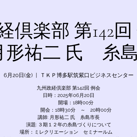
倶楽部 第142回
 月形祐二 氏 糸
6月20日(金)
  |  
ＴＫＰ博多駅筑紫口ビジネスセンター
九州政経倶楽部 第142回 例会
日時：2025年06月20日
開場：18時00分
開会：18時30分 ～ 20時00分
講師: 月形祐二 氏 糸島市長
演題: ３期１２年の糸島づくりについて
場所：ミレクリエーション セミナールム