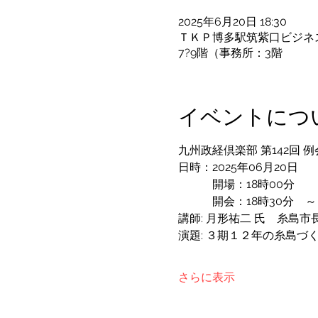
2025年6月20日 18:30
ＴＫＰ博多駅筑紫口ビジネスセ
7?9階（事務所：3階
イベントにつ
九州政経倶楽部 第142回 例
日時：2025年06月20日
　　　開場：18時00分
　　　開会：18時30分　～
講師: 月形祐二 氏　糸島市
演題: ３期１２年の糸島づ
さらに表示