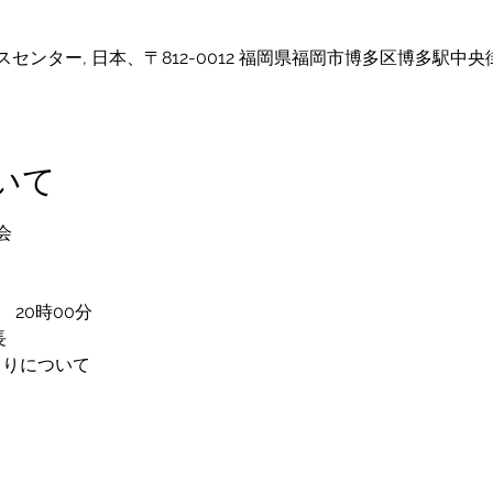
ンター, 日本、〒812-0012 福岡県福岡市博多区博多駅中央
いて
会
　20時00分
長
くりについて