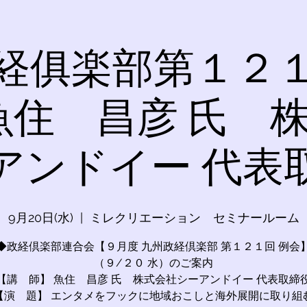
経俱楽部第１２
 魚住 昌彦 氏 
アンドイー 代表
9月20日(水)
  |  
ミレクリエーション セミナールーム
◆政経倶楽部連合会【９月度 九州政経倶楽部 第１２１回 例会
（９/２０ 水）のご案内
【講 師】 魚住 昌彦 氏 株式会社シーアンドイー 代表取締
【演 題】 エンタメをフックに地域おこしと海外展開に取り組