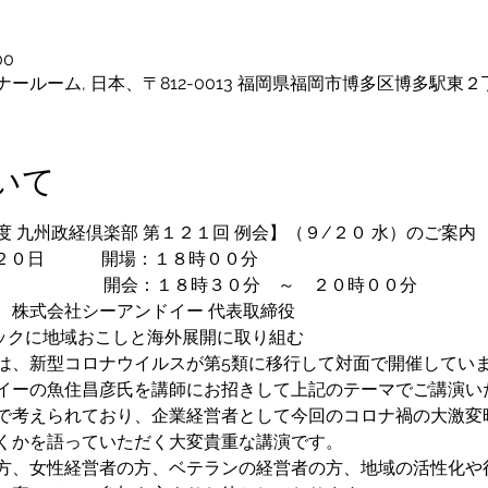
00
ルーム, 日本、〒812-0013 福岡県福岡市博多区博多駅東
いて
 九州政経倶楽部 第１２１回 例会】（９/２０ 水）のご案内  
２０日 　　　開場：１８時００分 　　　
　　　 　    開会：１８時３０分　～　２０時００分 
 氏　株式会社シーアンドイー 代表取締役
フックに地域おこしと海外展開に取り組む
は、新型コロナウイルスが第5類に移行して対面で開催していま
イーの魚住昌彦氏を講師にお招きして上記のテーマでご講演いた
で考えられており、企業経営者として今回のコロナ禍の大激変
くかを語っていただく大変貴重な講演です。

方、女性経営者の方、ベテランの経営者の方、地域の活性化や