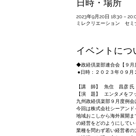
日時・場所
2023年9月20日 18:30 – 20:
ミレクリエーション セミナー
イベントにつ
◆政経倶楽部連合会【９月度
 ●日時：２０２３年０９月
　　　　　　　　　　　　　
【講　師】   魚住　昌彦
【演　題】   エンタメを
九州政経倶楽部９月度例会
今回は株式会社シーアンド
地域おこしから海外展開ま
の経営をどのようにしてい
業種を問わず若い経営者の