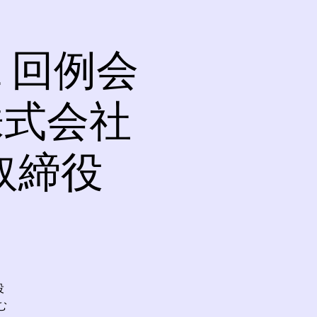
１回例会
株式会社
取締役
】
役
む