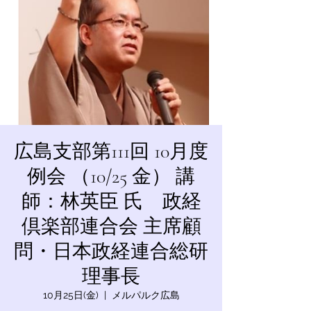
広島支部第111回 10月度
例会 （10/25 金） 講
師：林英臣 氏 政経
倶楽部連合会 主席顧
問・日本政経連合総研
理事長
10月25日(金)
  |  
メルパルク広島