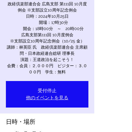
政経倶楽部連合会 広島支部 第111回 10月度
例会 ※支部設立10周年記念例会
日時：2024年10月25日
開場：17時30分
開会：18時00分 ～ 20時00分
広島支部第111回 10月度例会
※支部設立10周年記念例会（10/25 金）
講師：林英臣 氏 政経倶楽部連合会 主席顧
問・日本政経連合総研 理事長
演題：王道政治を起こそう！
会費：会員：２,０００円 ビジター：３,０
００円 学生：無料
受付停止
他のイベントを見る
日時・場所