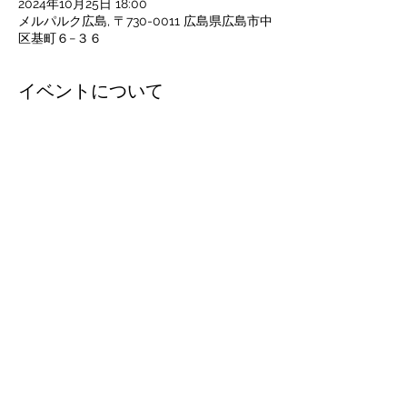
2024年10月25日 18:00
メルパルク広島, 〒730-0011 広島県広島市中
区基町６−３６
イベントについて
政経倶楽部連合会 広島支部 第111回 10月度
例会  
※支部設立10周年記念例会 
日時：2024年10月25日　開場：18時00分
 　　　開会：18時30分　～　20時30分
講師：林　英臣 氏　政経倶楽部連合会 主席
顧問・日本政経連合総研 理事長 
演題：王道政治を起こそう！
さらに表示
このイベントをシェア