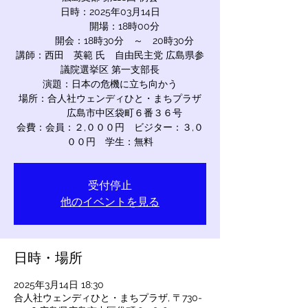
日時：2025年03月14日
開場：18時00分
開会：18時30分 ～ 20時30分
講師：西田 英範 氏 自由民主党 広島県参
議院選挙区 第一支部長
演題：日本の危機に立ち向かう
場所：合人社ウェンディひと・まちプラザ
広島市中区袋町６番３６号
会費：会員：２,０００円 ビジター：３,０
００円 学生：無料
受付停止
他のイベントを見る
日時・場所
2025年3月14日 18:30
合人社ウェンディひと・まちプラザ, 〒730-