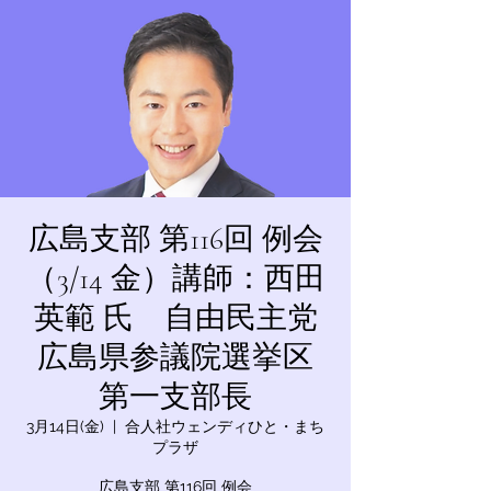
広島支部 第116回 例会
（3/14 金）講師：西田
英範 氏 自由民主党
広島県参議院選挙区
第一支部長
3月14日(金)
  |  
合人社ウェンディひと・まち
プラザ
広島支部 第116回 例会