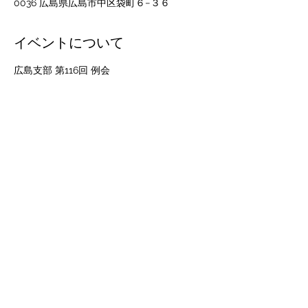
0036 広島県広島市中区袋町６−３６
イベントについて
広島支部 第116回 例会
日時：2025年03月14日
　　　開場：18時00分
　　　開会：18時30分　～　20時30分
講師：西田　英範 氏　自由民主党 広島県参
議院選挙区 第一支部長
演題：日本の危機に立ち向かう
さらに表示