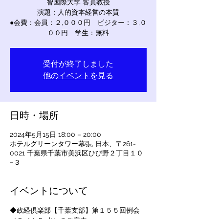
智国際大学 客員教授
演題：人的資本経営の本質
●会費：会員：２,０００円 ビジター：３,０
００円 学生：無料
受付が終了しました
他のイベントを見る
日時・場所
2024年5月15日 18:00 – 20:00
ホテルグリーンタワー幕張, 日本、〒261-
0021 千葉県千葉市美浜区ひび野２丁目１０
−３
イベントについて
◆政経倶楽部【千葉支部】第１５５回例会 