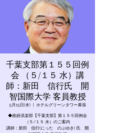
千葉支部第１５５回例
会 （５/１５ 水）講
師：新田 信行氏 開
智国際大学 客員教授
5月15日(水)
  |  
ホテルグリーンタワー幕張
◆政経倶楽部【千葉支部】第１５５回例会
（５/１５ 水）のご案内
講師：新田 信行(にった のぶゆき) 氏 開