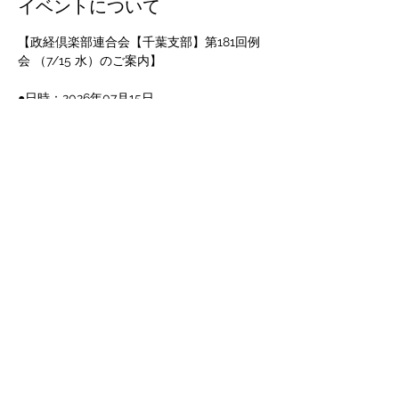
イベントについて
【政経倶楽部連合会【千葉支部】第181回例
会 （7/15 水）のご案内】
●日時：2026年07月15日
　　　開場：17時30分
　　　開会：18時00分　～　20時00分
講師：山下　理夫 氏　山下MCSコンサルテ
ィング 代表
演題：経営を変える生成AI ― 経営者が押さ
えるべき最新事情と実践活用 ―
さらに表示
このイベントをシェア