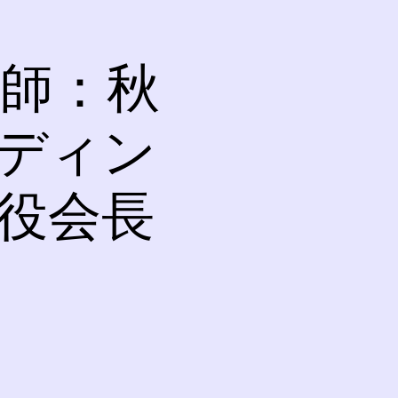
講師：秋
ルディン
締役会長