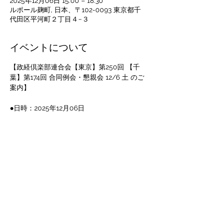
2025年12月06日 15:00 – 18:30
ルポール麹町, 日本、〒102-0093 東京都千
代田区平河町２丁目４−３
イベントについて
【政経倶楽部連合会【東京】第250回 【千
葉】第174回 合同例会・懇親会 12/6 土 のご
案内】
●日時：2025年12月06日
　　　　開場：14時30分
　　　　開会：15時00分（例会開始）・17
時00分（懇親会開始）　～　17時00分（例
会終了）・18時30分（懇親会終了）
講師：河添　恵子 氏　ノンフィクション作
家
演題：第二次トランプ政権と多極化した「大
国秩序」の時代～新たな金融システムと日本
のこれから