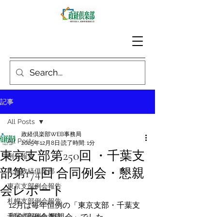
記事
All Posts
政経倶楽部WEB事務局
All Posts
2025年12月8日
読了時間: 1分
東京支部第250回 ・千葉支
例会報告
部第174回 合同例会・懇親
九州政経俱楽部
東京支部例会報告
会レポート
札幌支部例会報告
12月は毎年恒例の「東京支部・千葉支
千葉支部例会報告
部合同例会 懇親会」でした。