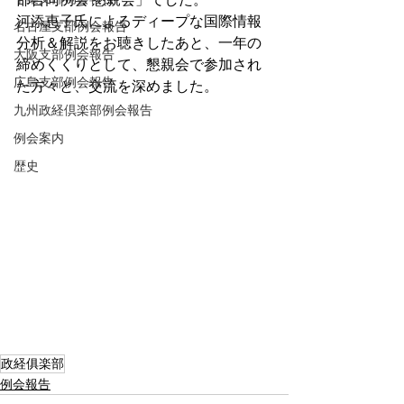
河添恵子氏によるディープな国際情報
名古屋支部例会報告
分析＆解説をお聴きしたあと、一年の
大阪支部例会報告
締めくくりとして、懇親会で参加され
広島支部例会報告
た方々と、交流を深めました。
九州政経倶楽部例会報告
例会案内
歴史
政経俱楽部
例会報告