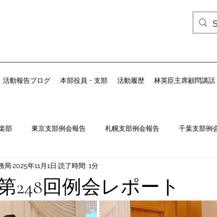
活動報告ブログ
本部役員・支部
活動履歴
林英臣主席顧問講話
楽部
東京支部例会報告
札幌支部例会報告
千葉支部例
務局
2025年11月1日
読了時間: 1分
会報告
九州政経倶楽部例会報告
例会案内
第248回例会レポート