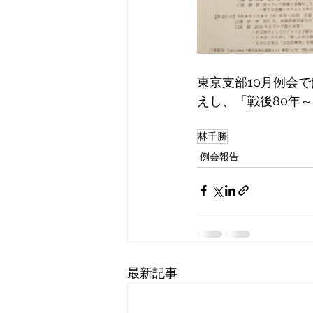
東京支部10月例会
えし、「戦後80年
林千勝
例会報告
最新記事