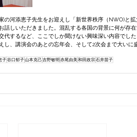
家の河添恵子先生をお迎えし「新世界秩序（NWO)と拡大
お話しいただきました。混乱する各国の背景に何が存在
交代するなど、ここでしか聞けない興味深い内容でした
えし、講演会のあとの忘年会、そして2次会まで大いに
恵子
谷口郁子
山本克己
吉野敏明
赤尾由美
和田政宗
石井苗子