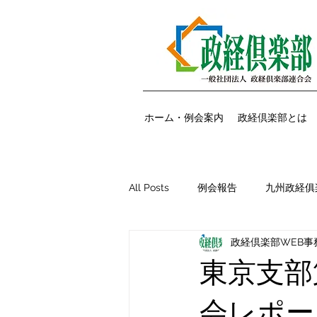
ホーム・例会案内
政経倶楽部とは
All Posts
例会報告
九州政経俱
政経倶楽部WEB事
大阪支部例会報告
広島支部例
東京支部
会レポー