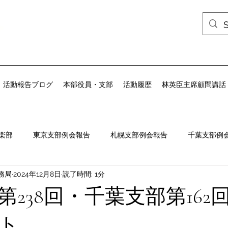
活動報告ブログ
本部役員・支部
活動履歴
林英臣主席顧問講話
楽部
東京支部例会報告
札幌支部例会報告
千葉支部例
務局
2024年12月8日
読了時間: 1分
会報告
九州政経倶楽部例会報告
例会案内
第238回・千葉支部第162
ト