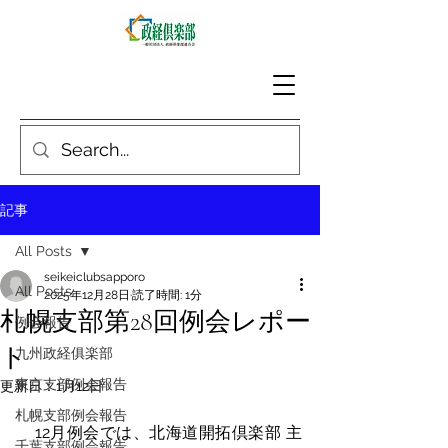
記事
All Posts
seikeiclubsapporo
All Posts
2025年12月28日
読了時間: 1分
札幌支部第28回例会レポー
例会報告
ト
九州政経俱楽部
東京支部例会報告
更新日：
1月12日
札幌支部例会報告
　12月例会では、北海道開拓倶楽部 主
千葉支部例会報告