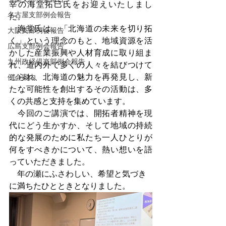
宰の海堂拓巳氏をお迎えいたしまし
名古屋支部例会報告
た。
　海堂氏は、「北海道の未来を切り拓
大阪支部例会報告
く」という理念のもと、地域資源を活
広島支部例会報告
かした産業振興や人材育成に取り組ま
九州政経倶楽部例会報告
れ、道内外で多くの人々を結びつけて
こられ、北海道の魅力を再発見し、新
例会案内
たな可能性を創出するその活動は、多
くの共感と支持を集めています。
　今回のご講演では、開拓者精神を現
代にどう生かすか、そして地域の持続
的な発展のために私たち一人ひとりが
何をすべきかについて、熱い想いを語
っていただきました。
　年の瀬にふさわしい、希望と気づき
に満ちたひとときとなりました。