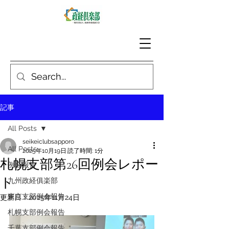
記事
All Posts
seikeiclubsapporo
All Posts
2025年10月19日
読了時間: 1分
札幌支部第26回例会レポー
例会報告
ト
九州政経俱楽部
東京支部例会報告
更新日：
2025年11月24日
札幌支部例会報告
千葉支部例会報告