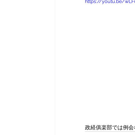
https://youtu.be/wLF
政経俱楽部では例会