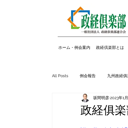
ホーム・例会案内
政経倶楽部とは
All Posts
例会報告
九州政経俱
坂間明彦
2023年1
大阪支部例会報告
広島支部例
政経俱楽