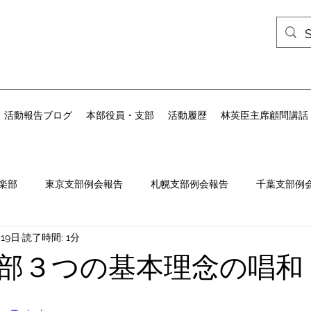
活動報告ブログ
本部役員・支部
活動履歴
林英臣主席顧問講話
楽部
東京支部例会報告
札幌支部例会報告
千葉支部例
月19日
読了時間: 1分
会報告
九州政経倶楽部例会報告
例会案内
部３つの基本理念の唱和