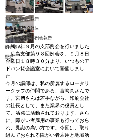
名古屋支部例会報告
大阪支部例会報告
広島支部例会報告
九州政経倶楽部例会報告
令和５年９月の支部例会を行いました
例会案内
　広島支部第９８回例会を、９月８日
歴史
金曜日１８時３０分より、いつものア
ドバン貸会議室において開催しまし
た。
今月の講師は、私の所属するロータリ
ークラブの仲間である、宮﨑真さんで
す。宮﨑さんは若手ながら、印刷会社
の社長として、また業界の役員とし
て、活発に活動されております。さら
に、障がい者雇用の事業も行っておら
れ、見識の高い方です。今回は、取り
組んでおられる障がい者雇用と地域活