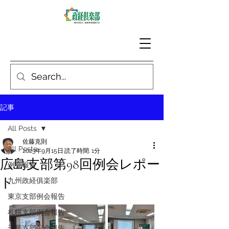
記事
All Posts
佐藤克則
All Posts
2023年9月15日
読了時間: 1分
広島支部第98回例会レポー
例会報告
ト
九州政経俱楽部
東京支部例会報告
札幌支部例会報告
千葉支部例会報告