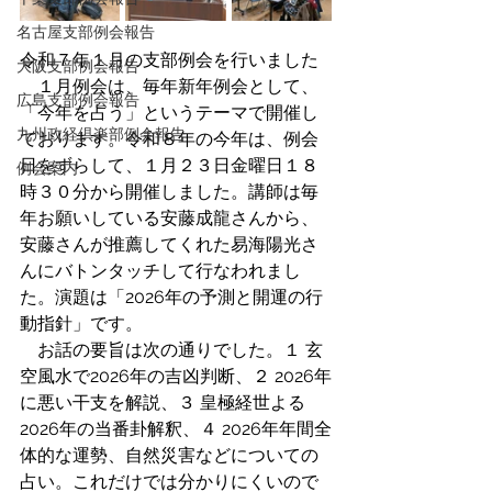
名古屋支部例会報告
令和７年１月の支部例会を行いました
大阪支部例会報告
　１月例会は、毎年新年例会として、
広島支部例会報告
「今年を占う」というテーマで開催し
九州政経倶楽部例会報告
ております。令和８年の今年は、例会
日をずらして、１月２３日金曜日１８
例会案内
時３０分から開催しました。講師は毎
年お願いしている安藤成龍さんから、
安藤さんが推薦してくれた易海陽光さ
んにバトンタッチして行なわれまし
た。演題は「2026年の予測と開運の行
動指針」です。
　お話の要旨は次の通りでした。１ 玄
空風水で2026年の吉凶判断、２ 2026年
に悪い干支を解説、３ 皇極経世よる
2026年の当番卦解釈、４ 2026年年間全
体的な運勢、自然災害などについての
占い。これだけでは分かりにくいので