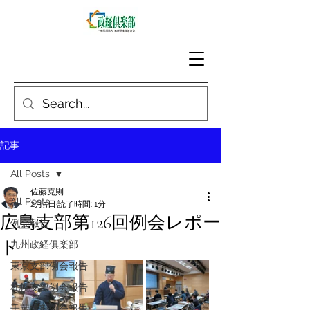
記事
All Posts
佐藤克則
All Posts
2月5日
読了時間: 1分
広島支部第126回例会レポー
例会報告
ト
九州政経俱楽部
東京支部例会報告
札幌支部例会報告
千葉支部例会報告