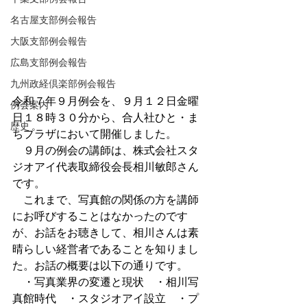
名古屋支部例会報告
大阪支部例会報告
広島支部例会報告
九州政経倶楽部例会報告
令和７年９月例会を、９月１２日金曜
例会案内
日１８時３０分から、合人社ひと・ま
歴史
ちプラザにおいて開催しました。
　９月の例会の講師は、株式会社スタ
ジオアイ代表取締役会長相川敏郎さん
です。
　これまで、写真館の関係の方を講師
にお呼びすることはなかったのです
が、お話をお聴きして、相川さんは素
晴らしい経営者であることを知りまし
た。お話の概要は以下の通りです。
　・写真業界の変遷と現状　・相川写
真館時代　・スタジオアイ設立　・プ