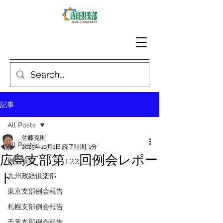
記事
All Posts
佐藤克則
All Posts
2025年10月1日
読了時間: 1分
広島支部第122回例会レポー
例会報告
ト
九州政経俱楽部
東京支部例会報告
札幌支部例会報告
千葉支部例会報告