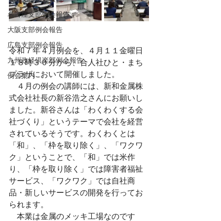
名古屋支部例会報告
大阪支部例会報告
広島支部例会報告
令和７年４月例会を、４月１１金曜日
九州政経倶楽部例会報告
１８時３０分から、合人社ひと・まち
プラザにおいて開催しました。
例会案内
　４月の例会の講師には、新和金属株
式会社社長の新谷浩之さんにお願いし
ました。新谷さんは「わくわくする会
社づくり」というテーマで会社を経営
されているそうです。わくわくとは
「和」、「枠を取り除く」、「ワクワ
ク」ということで、「和」では米作
り、「枠を取り除く」では障害者福祉
サービス、「ワクワク」では自社商
品・新しいサービスの開発を行ってお
られます。
　本業は金属のメッキ工場なのです