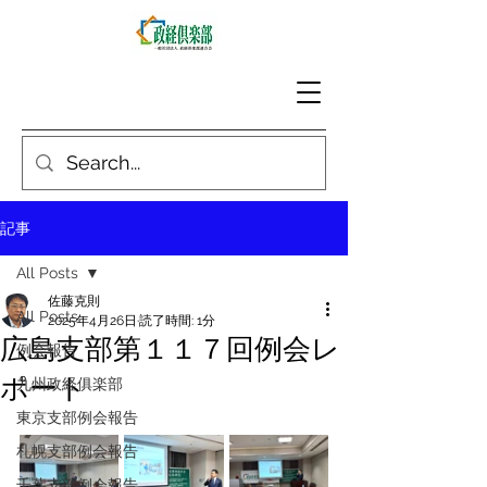
記事
All Posts
佐藤克則
All Posts
2025年4月26日
読了時間: 1分
広島支部第１１７回例会レ
例会報告
ポート
九州政経俱楽部
東京支部例会報告
札幌支部例会報告
千葉支部例会報告