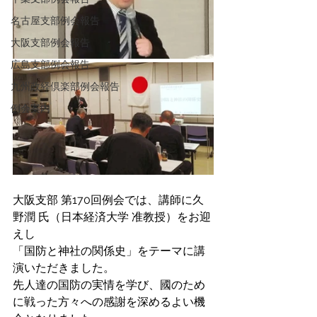
名古屋支部例会報告
大阪支部例会報告
広島支部例会報告
九州政経倶楽部例会報告
例会案内
大阪支部 第170回例会では、講師に久
野潤 氏（日本経済大学 准教授）をお迎
えし
「国防と神社の関係史」をテーマに講
演いただきました。
先人達の国防の実情を学び、國のため
に戦った方々への感謝を深めるよい機