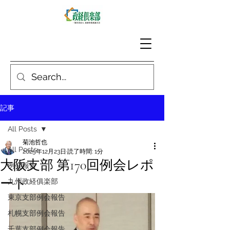
記事
All Posts
菊池哲也
All Posts
2025年12月23日
読了時間: 1分
大阪支部 第170回例会レポ
例会報告
ート
九州政経俱楽部
東京支部例会報告
札幌支部例会報告
千葉支部例会報告