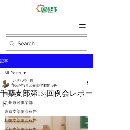
記事
All Posts
いざわ裕一郎
All Posts
2025年1月20日
読了時間: 1分
千葉支部第163回例会レポー
例会報告
ト
九州政経俱楽部
東京支部例会報告
札幌支部例会報告
千葉支部例会報告