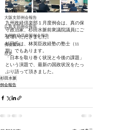
名古屋支部例会報告
大阪支部例会報告
九州政経倶楽部１月度例会は、真の保
広島支部例会報告
守政治家、杉田水脈前衆議院議員にご
九州政経倶楽部例会報告
登壇いただきました。
杉田氏は、林英臣政経塾の塾士（11
例会案内
期）でもあります。
歴史
「日本を取り巻く状況と今後の課題」
という演題で、最新の国政状況をたっ
ぷり語って頂きました。
杉田水脈
例会報告