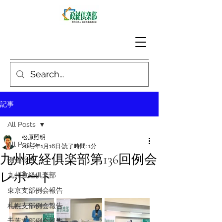
記事
All Posts
松原照明
All Posts
2025年1月16日
読了時間: 1分
九州政経俱楽部第136回例会
例会報告
レポート
九州政経俱楽部
東京支部例会報告
札幌支部例会報告
千葉支部例会報告