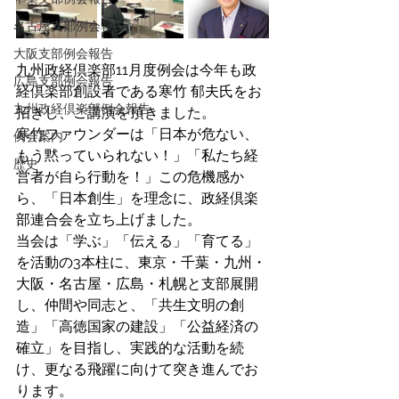
名古屋支部例会報告
大阪支部例会報告
九州政経倶楽部11月度例会は今年も政
広島支部例会報告
経倶楽部創設者である寒竹 郁夫氏をお
九州政経倶楽部例会報告
招きし、ご講演を頂きました。
寒竹ファウンダーは「日本が危ない、
例会案内
もう黙っていられない！」「私たち経
歴史
営者が自ら行動を！」この危機感か
ら、「日本創生」を理念に、政経倶楽
部連合会を立ち上げました。
当会は「学ぶ」「伝える」「育てる」
を活動の3本柱に、東京・千葉・九州・
大阪・名古屋・広島・札幌と支部展開
し、仲間や同志と、「共生文明の創
造」「高徳国家の建設」「公益経済の
確立」を目指し、実践的な活動を続
け、更なる飛躍に向けて突き進んでお
ります。