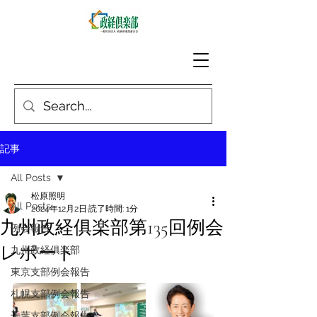
記事
All Posts
松原照明
All Posts
2024年12月2日
読了時間: 1分
九州政経俱楽部第135回例会
例会報告
レポート
九州政経俱楽部
東京支部例会報告
札幌支部例会報告
千葉支部例会報告